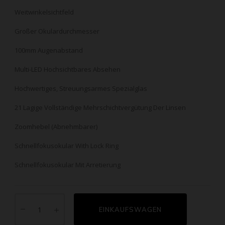
Weitwinkelsichtfeld
Großer Okulardurchmesser
100mm Augenabstand
Multi-LED Hochsichtbares Absehen
Hochwertiges, Streuungsarmes Spezialglas
21 Lagige Vollständige Mehrschichtvergütung Der Linsen
Zoomhebel (Abnehmbarer)
Schnellfokusokular With Lock Ring
Schnellfokusokular Mit Arretierung
EINKAUFSWAGEN