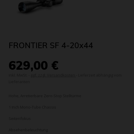
FRONTIER SF 4-20x44
629,00 €
inkl. MwSt.
ggf. zzgl. Versandkosten
- Lieferzeit abhängig vom
Lieferanten
Hohe, Arretierbare Zero-Stop Stelltürme
1 Inch Mono-Tube Chassis
Seitenfokus
Absehenbeleuchtung