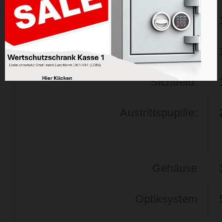
Augenabstand:
Fokus/Parallaxe - Seitenfokus
Sichtfeld:
Austrittspupille:
Gehäuse
Optiksystem