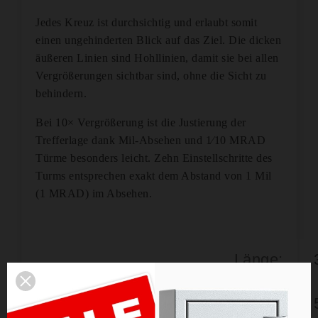
Jedes Kreuz ist durchsichtig und erlaubt somit
einen ungehinderten Blick auf das Ziel. Die dicken
äußeren Linien sind Hohllinien, damit sie bei allen
Vergrößerungen sichtbar sind, ohne die Sicht zu
behindern.
Bei 10× Vergrößerung ist die Justierung der
Trefferlage dank Mil-Absehen und 1⁄10 MRAD
Türme besonders leicht. Zehn Einstellschritte des
Turms entsprechen exakt dem Abstand von 1 Mil
(1 MRAD) im Absehen.
Länge:
Gewicht: