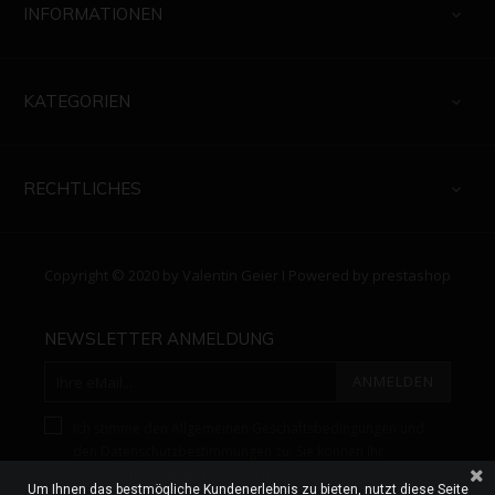
INFORMATIONEN

KATEGORIEN

RECHTLICHES

Copyright © 2020 by Valentin Geier I Powered by prestashop
NEWSLETTER ANMELDUNG
ANMELDEN
Ich stimme den Allgemeinen Geschäftsbedingungen und
den Datenschutzbestimmungen zu. Sie können Ihr
Einverständnis jederzeit widerrufen.
Um Ihnen das bestmögliche Kundenerlebnis zu bieten, nutzt diese Seite