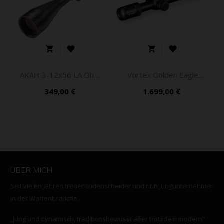




AKAH 3-12x56 LA Ohne
Vortex Golden Eagle
Schiene
HD...
Preis
Preis
349,00 €
1.699,00 €
ÜBER MICH
Seit vielen Jahren treuer Lüdenscheider und nun Jungunternehmer
in der Waffenbranche.
„Jung und dynamisch, traditionsbewusst aber trotzdem modern“